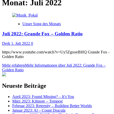
Monat:
Juli 2022
Unser Song des Monats
Juli 2022: Grande Fox – Golden Ratio
Derk
1. Juli 2022
0
https://www.youtube.com/watch?v=Uy5ZgxoeBHQ Grande Fox -
Golden Ratio
Mehr erfahren
Mehr Informationen über Juli 2022: Grande Fox –
Golden Ratio
Neueste Beiträge
April 2023: Found Missing? – It’s You
März 2023: Kilmore – Tempest
Februar 2023: Reternity – Building Better Worlds
Januar 2023: Al – Count Dracula