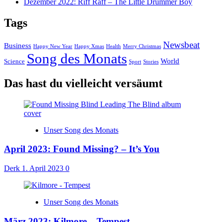
Dezember 2022: Riff Raff – The Little Drummer Boy
Tags
Newsbeat
Business
Happy New Year
Happy Xmas
Health
Merry Christmas
Song des Monats
World
Science
Sport
Stories
Das hast du vielleicht versäumt
Unser Song des Monats
April 2023: Found Missing? – It’s You
Derk
1. April 2023
0
Unser Song des Monats
März 2023: Kilmore – Tempest